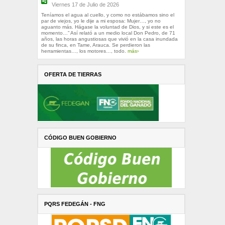
Viernes 17 de Julio de 2026
Teníamos el agua al cuello, y como no estábamos sino el
par de viejos, yo le dije a mi esposa: Mujer…, yo no
aguanto más. Hágase la voluntad de Dios, y si este es el
momento…” Así relató a un medio local Don Pedro, de 71
años, las horas angustiosas que vivió en la casa inundada
de su finca, en Tame, Arauca. Se perdieron las
herramientas…, los motores…, todo.
más›
OFERTA DE TIERRAS
CÓDIGO BUEN GOBIERNO
PQRS FEDEGÁN - FNG