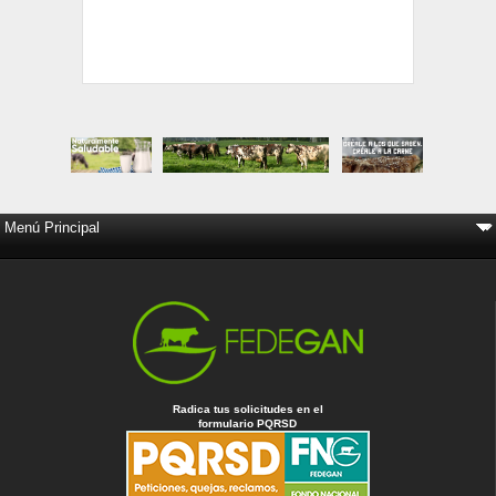
Radica tus solicitudes en el
formulario PQRSD