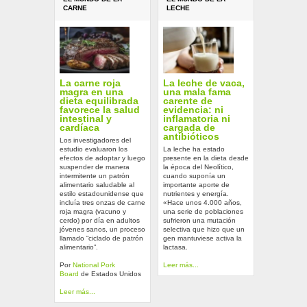
CARNE
LECHE
La carne roja
La leche de vaca,
magra en una
una mala fama
dieta equilibrada
carente de
favorece la salud
evidencia: ni
intestinal y
inflamatoria ni
cardíaca
cargada de
antibióticos
Los investigadores del
estudio evaluaron los
La leche ha estado
efectos de adoptar y luego
presente en la dieta desde
suspender de manera
la época del Neolítico,
intermitente un patrón
cuando suponía un
alimentario saludable al
importante aporte de
estilo estadounidense que
nutrientes y energía.
incluía tres onzas de carne
«Hace unos 4.000 años,
roja magra (vacuno y
una serie de poblaciones
cerdo) por día en adultos
sufrieron una mutación
jóvenes sanos, un proceso
selectiva que hizo que un
llamado “ciclado de patrón
gen mantuviese activa la
alimentario”.
lactasa.
Por
National Pork
Leer más...
Board
de Estados Unidos
Leer más...