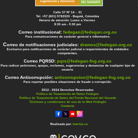
Calle 37 Nº 14 - 31
Tel. +57 (601) 5782020 - Bogotá, Colombia
Horario de atención: Lunes a Viernes
8:30 am - 5:30 pm
Correo institucional:
fedegan@fedegan.org.co
Para comunicaciones de carácter general e informativo.
C
orreo de notificaciones judiciales:
dramos@fedegan.org.co
Exclusivo para notificaciones de carácter judicial o requerimientos de entidades
competentes.
Correo PQRSD:
pqrs@fedegan-fng.org.co
Para radicar peticiones, quejas, reclamos, sugerencias y denuncias de cualquier tipo de
usuario.
Correo Anticorrupción:
anticorrupcion@fedegan-fng.org.co
Para reportar posibles situaciones de fraude o corrupción.
2012 - 2024 Derechos Reservados
Política de Tratamiento de Datos Fedegan
Política de Tratamiento de Datos del Fondo Nacional del Ganado
Términos y condiciones de uso de la Web Fedegán
Contacto
Realizado por:
Interlat.co