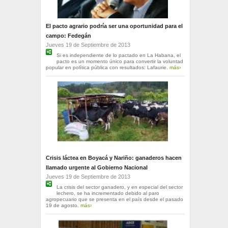
El pacto agrario podría ser una oportunidad para el
campo: Fedegán
Jueves 19 de Septiembre de 2013
Si es independiente de lo pactado en La Habana, el
pacto es un momento único para convertir la voluntad
popular en política pública con resultados: Lafaurie.
más›
Crisis láctea en Boyacá y Nariño: ganaderos hacen
llamado urgente al Gobierno Nacional
Jueves 19 de Septiembre de 2013
La crisis del sector ganadero, y en especial del sector
lechero, se ha incrementado debido al paro
agropecuario que se presenta en el país desde el pasado
19 de agosto.
más›