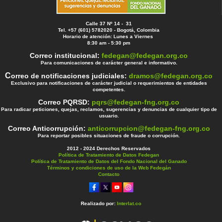
Calle 37 Nº 14 - 31
Tel. +57 (601) 5782020 - Bogotá, Colombia
Horario de atención: Lunes a Viernes
8:30 am - 5:30 pm
Correo institucional:
fedegan@fedegan.org.co
Para comunicaciones de carácter general e informativo.
C
orreo de notificaciones judiciales:
dramos@fedegan.org.co
Exclusivo para notificaciones de carácter judicial o requerimientos de entidades
competentes.
Correo PQRSD:
pqrs@fedegan-fng.org.co
Para radicar peticiones, quejas, reclamos, sugerencias y denuncias de cualquier tipo de
usuario.
Correo Anticorrupción:
anticorrupcion@fedegan-fng.org.co
Para reportar posibles situaciones de fraude o corrupción.
2012 - 2024 Derechos Reservados
Política de Tratamiento de Datos Fedegan
Política de Tratamiento de Datos del Fondo Nacional del Ganado
Términos y condiciones de uso de la Web Fedegán
Contacto
Realizado por:
Interlat.co