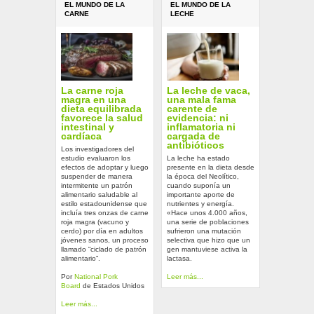
EL MUNDO DE LA
EL MUNDO DE LA
CARNE
LECHE
La carne roja
La leche de vaca,
magra en una
una mala fama
dieta equilibrada
carente de
favorece la salud
evidencia: ni
intestinal y
inflamatoria ni
cardíaca
cargada de
antibióticos
Los investigadores del
estudio evaluaron los
La leche ha estado
efectos de adoptar y luego
presente en la dieta desde
suspender de manera
la época del Neolítico,
intermitente un patrón
cuando suponía un
alimentario saludable al
importante aporte de
estilo estadounidense que
nutrientes y energía.
incluía tres onzas de carne
«Hace unos 4.000 años,
roja magra (vacuno y
una serie de poblaciones
cerdo) por día en adultos
sufrieron una mutación
jóvenes sanos, un proceso
selectiva que hizo que un
llamado “ciclado de patrón
gen mantuviese activa la
alimentario”.
lactasa.
Por
National Pork
Leer más...
Board
de Estados Unidos
Leer más...