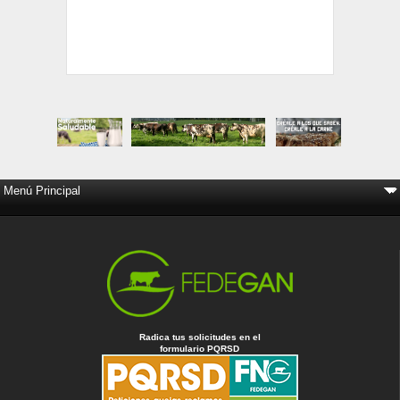
Radica tus solicitudes en el
formulario PQRSD