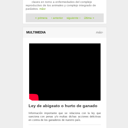
claves en torno a enfermedades del complejo
reproductivo de los animales y complejo integrado de
parásitos.
más›
Páginas
« primera
‹ anterior
siguiente ›
última »
MULTIMEDIA
más›
Ley de abigeato o hurto de ganado
Información importante que se relaciona con la ley que
sanciona con penas y/o multas dichas acciones delictivas
en contra de los ganaderos de nuestro país.