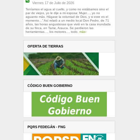
Viernes 17 de Julio de 2026
Teníamos el agua al cuello, y como no estábamos sino el
par de viejos, yo le dije a mi esposa: Mujer…, yo no
aguanto más. Hágase la voluntad de Dios, y si este es el
momento…” Así relató a un medio local Don Pedro, de 71
años, las horas angustiosas que vivió en la casa inundada
de su finca, en Tame, Arauca. Se perdieron las
herramientas…, los motores…, todo.
más›
OFERTA DE TIERRAS
CÓDIGO BUEN GOBIERNO
PQRS FEDEGÁN - FNG