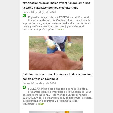
exportaciones de animales vivos; “el gobierno usa
la carne para hacer política electoral”, dijo
Lunes 04 de Mayo de 2026
El presidente ejecutivo de FEDEGÁN advirtió que el
borrador de decreto del Gobierno Petro para limitar la
exportación de ganado bovino no reducirá el precio de la
carne y califica la medida como una jugada electoral
disfrazada de política pública.
más›
Este lunes comenzará el primer ciclo de vacunación
contra aftosa en Colombia
Lunes 04 de Mayo de 2026
FEDEGÁN invita a los ganaderos de todo el país a
prepararse para el primer ciclo de vacunación de 2026
en el territorio nacional. Recomienda guardar el número
3234069290 en el celular para que, posteriormente, reciba
la comunicación del gremio y programe la visita
virtualmente.
más›