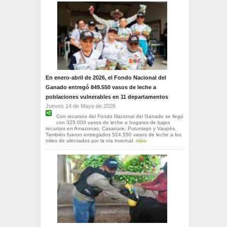
En enero-abril de 2026, el Fondo Nacional del
Ganado entregó 849.550 vasos de leche a
poblaciones vulnerables en 11 departamentos
Jueves 14 de Mayo de 2026
Con recursos del Fondo Nacional del Ganado se llegó
con 325.000 vasos de leche a hogares de bajos
recursos en Amazonas, Casanare, Putumayo y Vaupés.
También fueron entregados 524.550 vasos de leche a los
miles de afectados por la ola invernal.
más›