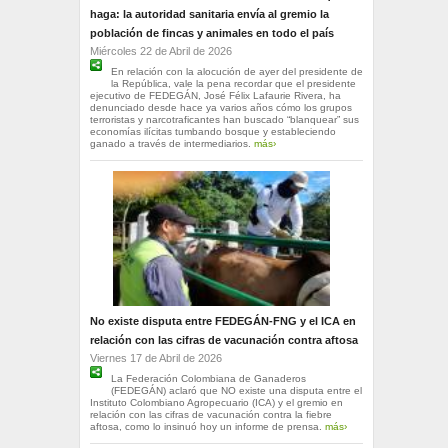
haga: la autoridad sanitaria envía al gremio la
población de fincas y animales en todo el país
Miércoles 22 de Abril de 2026
En relación con la alocución de ayer del presidente de
la República, vale la pena recordar que el presidente
ejecutivo de FEDEGÁN, José Félix Lafaurie Rivera, ha
denunciado desde hace ya varios años cómo los grupos
terroristas y narcotraficantes han buscado “blanquear” sus
economías ilícitas tumbando bosque y estableciendo
ganado a través de intermediarios.
más›
No existe disputa entre FEDEGÁN-FNG y el ICA en
relación con las cifras de vacunación contra aftosa
Viernes 17 de Abril de 2026
La Federación Colombiana de Ganaderos
(FEDEGÁN) aclaró que NO existe una disputa entre el
Instituto Colombiano Agropecuario (ICA) y el gremio en
relación con las cifras de vacunación contra la fiebre
aftosa, como lo insinuó hoy un informe de prensa.
más›