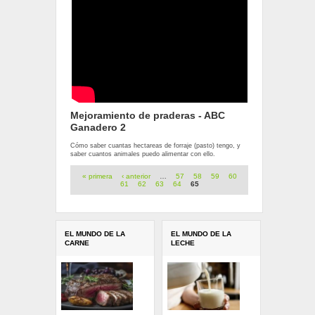
Mejoramiento de praderas - ABC
Ganadero 2
Cómo saber cuantas hectareas de forraje (pasto) tengo, y
saber cuantos animales puedo alimentar con ello.
Páginas
« primera
‹ anterior
…
57
58
59
60
61
62
63
64
65
EL MUNDO DE LA
EL MUNDO DE LA
CARNE
LECHE