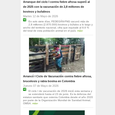
Arranque del ciclo I contra fiebre aftosa superó al
de 2025 con la vacunación de 2,8 millones de
bovinos y bufalinos
Martes 12 de Mayo de 2026
En solo siete días, FEDEGÁN-FNG vacunó más de
2,8 millones (2.870.000) bovinos y búfalos a lo largo y
ancho del territorio nacional, cifra que equivale al 9,6 %
del total de esta población animal en el país.
más›
Arrancó I Ciclo de Vacunación contra fiebre aftosa,
brucelosis y rabia bovina en Colombia
Jueves 07 de Mayo de 2026
El ciclo I de vacunación de 2026 inició esta semana y
se extenderá hasta el 23 de junio. Es la defensa del
estatus sanitario que ostenta Colombia desde el año 2020
por parte de la Organización Mundial de Sanidad Animal,
OMSA.
más›