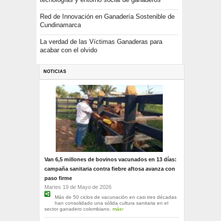
Red de Innovación en Ganadería Sostenible de
Cundinamarca
La verdad de las Víctimas Ganaderas para
acabar con el olvido
NOTICIAS
Van 6,5 millones de bovinos vacunados en 13 días:
campaña sanitaria contra fiebre aftosa avanza con
paso firme
Martes 19 de Mayo de 2026
Más de 50 ciclos de vacunación en casi tres décadas
han consolidado una sólida cultura sanitaria en el
sector ganadero colombiano.
más›