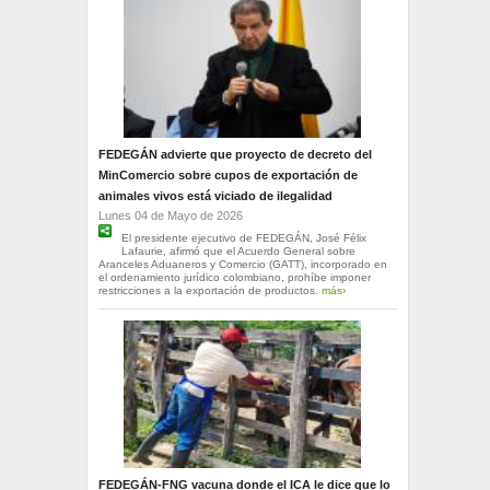
FEDEGÁN advierte que proyecto de decreto del
MinComercio sobre cupos de exportación de
animales vivos está viciado de ilegalidad
Lunes 04 de Mayo de 2026
El presidente ejecutivo de FEDEGÁN, José Félix
Lafaurie, afirmó que el Acuerdo General sobre
Aranceles Aduaneros y Comercio (GATT), incorporado en
el ordenamiento jurídico colombiano, prohíbe imponer
restricciones a la exportación de productos.
más›
FEDEGÁN-FNG vacuna donde el ICA le dice que lo