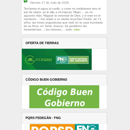
Viernes 17 de Julio de 2026
Teníamos el agua al cuello, y como no estábamos sino el
par de viejos, yo le dije a mi esposa: Mujer…, yo no
aguanto más. Hágase la voluntad de Dios, y si este es el
momento…” Así relató a un medio local Don Pedro, de 71
años, las horas angustiosas que vivió en la casa inundada
de su finca, en Tame, Arauca. Se perdieron las
herramientas…, los motores…, todo.
más›
OFERTA DE TIERRAS
CÓDIGO BUEN GOBIERNO
PQRS FEDEGÁN - FNG