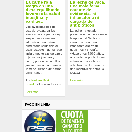
La carne roja
La leche de vaca,
magra en una
una mala fama
dieta equilibrada
carente de
favorece la salud
evidencia: ni
intestinal y
inflamatoria ni
cardíaca
cargada de
antibióticos
Los investigadores del
estudio evaluaron los
La leche ha estado
efectos de adoptar y luego
presente en la dieta desde
suspender de manera
la época del Neolítico,
intermitente un patrón
cuando suponía un
alimentario saludable al
importante aporte de
estilo estadounidense que
nutrientes y energía.
incluía tres onzas de carne
«Hace unos 4.000 años,
roja magra (vacuno y
una serie de poblaciones
cerdo) por día en adultos
sufrieron una mutación
jóvenes sanos, un proceso
selectiva que hizo que un
llamado “ciclado de patrón
gen mantuviese activa la
alimentario”.
lactasa.
Por
National Pork
Leer más...
Board
de Estados Unidos
Leer más...
PAGO EN LINEA