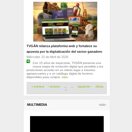
TVGÁN relanza plataforma web y fortalece su
apuesta por la digitalización del sector ganadero
Miércoles 15 de Abril de 2026
Con 15 años de trayectoria, TVGÁN presenta una
nueva etapa de evolución digital que permitirá a los
productores acceder en un mismo lugar a insumos
agropecuarios y a un catálogo digital de bovinos
disponibles para compra.
más›
Páginas
« primera
‹ anterior
…
…
siguiente ›
última
»
MULTIMEDIA
más›