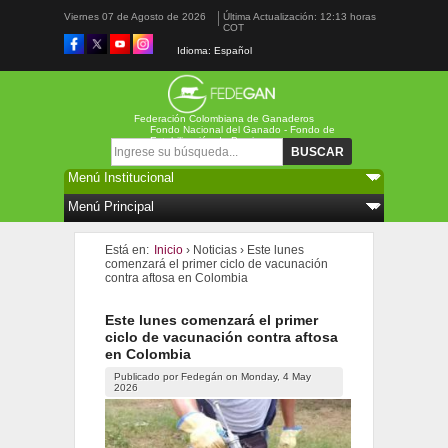
Viernes 07 de Agosto de 2026
Última Actualización: 12:13 horas
COT
Idioma: Español
Federación Colombiana de Ganaderos
Fondo Nacional del Ganado - Fondo de
Estabilización de Precios
Formulario de búsqueda
Buscar
Está en:
Inicio
›
Noticias
›
Este lunes
comenzará el primer ciclo de vacunación
contra aftosa en Colombia
Este lunes comenzará el primer
ciclo de vacunación contra aftosa
en Colombia
Publicado por
Fedegán
on
Monday, 4 May
2026