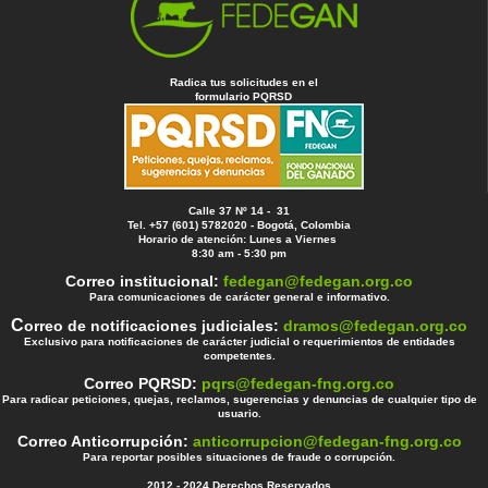
Radica tus solicitudes en el
formulario PQRSD
Calle 37 Nº 14 - 31
Tel. +57 (601) 5782020 - Bogotá, Colombia
Horario de atención: Lunes a Viernes
8:30 am - 5:30 pm
Correo institucional:
fedegan@fedegan.org.co
Para comunicaciones de carácter general e informativo.
C
orreo de notificaciones judiciales:
dramos@fedegan.org.co
Exclusivo para notificaciones de carácter judicial o requerimientos de entidades
competentes.
Correo PQRSD:
pqrs@fedegan-fng.org.co
Para radicar peticiones, quejas, reclamos, sugerencias y denuncias de cualquier tipo de
usuario.
Correo Anticorrupción:
anticorrupcion@fedegan-fng.org.co
Para reportar posibles situaciones de fraude o corrupción.
2012 - 2024 Derechos Reservados