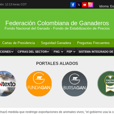
ción: 12:13 horas COT
Idioma: E
Federación Colombiana de Ganaderos
Fondo Nacional del Ganado - Fondo de Estabilización de Precios
Cartas de Presidencia
Seguridad Ganadera
Preguntas Frecuentes
CIONES
CIFRAS DEL SECTOR
FNG
FEP
SISTEMA INTEGRADO DE
PORTALES ALIADOS
chazó medida que restringe exportaciones de animales vivos; “el gobierno usa la car