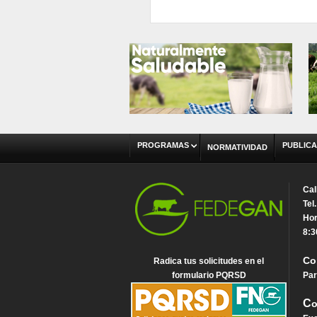
PROGRAMAS
PUBLICA
NORMATIVIDAD
Cal
Tel
Hor
8:3
Co
Radica tus solicitudes en el
formulario PQRSD
Par
C
o