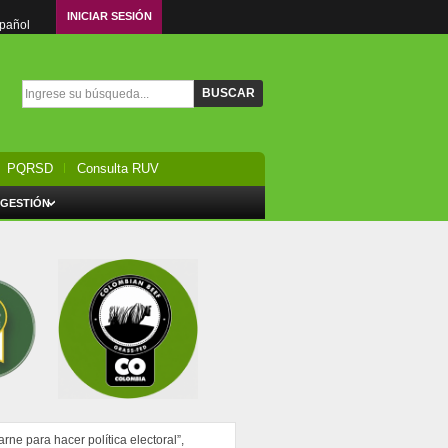
INICIAR SESIÓN
spañol
Formulario de búsqueda
Buscar
PQRSD
Consulta RUV
 GESTIÓN
ne para hacer política electoral”,