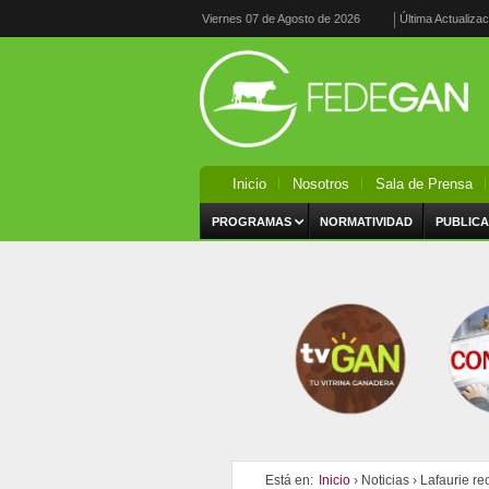
Viernes 07 de Agosto de 2026
Última Actualiza
Inicio
Nosotros
Sala de Prensa
PROGRAMAS
NORMATIVIDAD
PUBLICA
Está en:
Inicio
›
Noticias
›
Lafaurie re