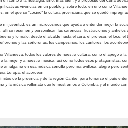
 un canto a la nostalgia, sino, más bien, y a propósito del Cuna de Ac
ignificativas vivencias en un pueblo y, sobre todo, en uno como Villanu
, en el que se “cocinó” la cultura provinciana que se quedó impregna
de mi juventud, es un microcosmos que ayuda a entender mejor la soci
a, allí se resumen y personifican las carencias, frustraciones y anhelos
eno y lo malo; desde el alcalde hasta el cura, el profesor, el loco, el ti
 señorones y las señoronas, los campesinos, los cantores, los acorde
 Villanueva, todos los valores de nuestra cultura, como el apego a la t
, a la mujer y a nuestra música; así como todos esos protagonistas, con
e amalgama en esa música sencilla pero maravillosa, alegre pero senti
jana Europa: el acordeón.
 límites de la provincia y de la región Caribe, para tomarse el país ente
iana y la música vallenata que le mostramos a Colombia y al mundo con 