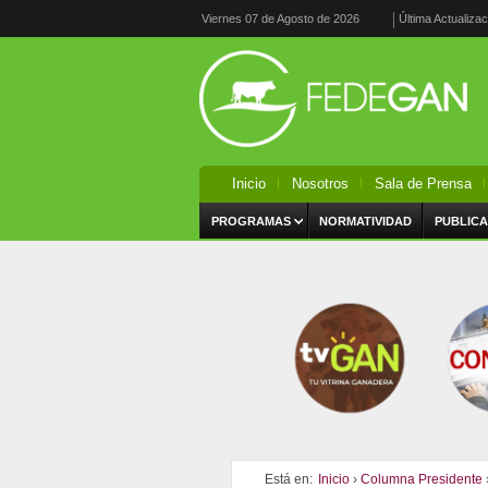
Viernes 07 de Agosto de 2026
Última Actualiza
Inicio
Nosotros
Sala de Prensa
PROGRAMAS
NORMATIVIDAD
PUBLICA
Está en:
Inicio
›
Columna Presidente