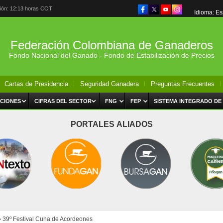
ción: 12:13 horas COT
Idioma: E
Federación Colombiana de Ganaderos
Fondo Nacional del Ganado - Fondo de Estabilización de Precios
Cartas de Presidencia
Seguridad Ganadera
Preguntas Frecuentes
CIONES
CIFRAS DEL SECTOR
FNG
FEP
SISTEMA INTEGRADO DE
PORTALES ALIADOS
›
39º Festival Cuna de Acordeones