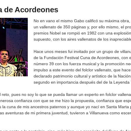
na de Acordeones
No en vano el mismo Gabo calificó su máxima obra,
un vallenato de 350 páginas y, por ello mismo, el pr
premios Nobel se rompió en 1982 con una explosión 
supuesto, con los aires vallenatos de los inaprecia
Hace unos meses fui invitado por un grupo de villan
de la Fundación Festival Cuna de Acordeones, con el
número 39 con los fuerza musical y la promoción ne
impulso a este evento del folclor vallenato, que ha
declarado patrimonio cultural y artístico de la Nació
segundo en importancia después del de la Leyenda 
l reto, pues no soy lo que se pueda llamar un experto en folclor valle
nerosa confianza con que se me hizo la propuesta, confianza que espe
s la cuna de mis ancestros paternos y aunque yo nací en Santa Marta p
 las aventuras de mi primera juventud, tuvieron a Villanueva como esc