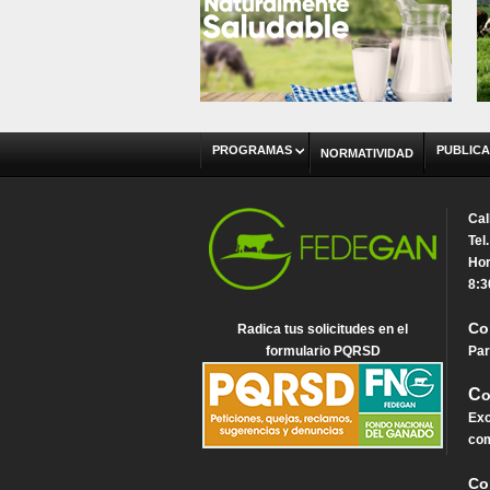
PROGRAMAS
PUBLICA
NORMATIVIDAD
Cal
Tel
Hor
8:3
Co
Radica tus solicitudes en el
formulario PQRSD
Par
C
o
Exc
com
Co