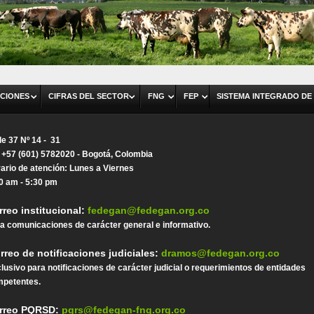
CIONES
CIFRAS DEL SECTOR
FNG
FEP
SISTEMA INTEGRADO DE
le 37 Nº 14 - 31
. +57 (601) 5782020 - Bogotá, Colombia
ario de atención: Lunes a Viernes
0 am - 5:30 pm
rreo institucional:
fedegan@fedegan.org.co
a comunicaciones de carácter general e informativo.
rreo de notificaciones judiciales:
dramos@fedegan.org.co
lusivo para notificaciones de carácter judicial o requerimientos de entidades
petentes.
rreo PQRSD:
pqrs@fedegan-fng.org.co