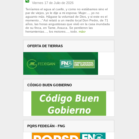
Viernes 17 de Julio de 2026
Teníamos el agua al cuello, y como no estábamos sino el
par de viejos, yo le dije a mi esposa: Mujer…, yo no
aguanto más. Hágase la voluntad de Dios, y si este es el
momento…” Así relató a un medio local Don Pedro, de 71
años, las horas angustiosas que vivió en la casa inundada
de su finca, en Tame, Arauca. Se perdieron las
herramientas…, los motores…, todo.
más›
OFERTA DE TIERRAS
CÓDIGO BUEN GOBIERNO
PQRS FEDEGÁN - FNG