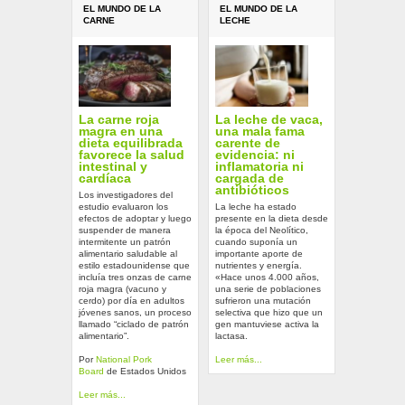
EL MUNDO DE LA
EL MUNDO DE LA
CARNE
LECHE
La carne roja
La leche de vaca,
magra en una
una mala fama
dieta equilibrada
carente de
favorece la salud
evidencia: ni
intestinal y
inflamatoria ni
cardíaca
cargada de
antibióticos
Los investigadores del
estudio evaluaron los
La leche ha estado
efectos de adoptar y luego
presente en la dieta desde
suspender de manera
la época del Neolítico,
intermitente un patrón
cuando suponía un
alimentario saludable al
importante aporte de
estilo estadounidense que
nutrientes y energía.
incluía tres onzas de carne
«Hace unos 4.000 años,
roja magra (vacuno y
una serie de poblaciones
cerdo) por día en adultos
sufrieron una mutación
jóvenes sanos, un proceso
selectiva que hizo que un
llamado “ciclado de patrón
gen mantuviese activa la
alimentario”.
lactasa.
Por
National Pork
Leer más...
Board
de Estados Unidos
Leer más...