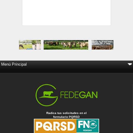
Radica tus solicitudes en el
formulario PQRSD