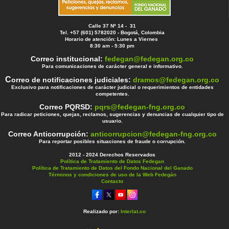
Calle 37 Nº 14 - 31
Tel. +57 (601) 5782020 - Bogotá, Colombia
Horario de atención: Lunes a Viernes
8:30 am - 5:30 pm
Correo institucional:
fedegan@fedegan.org.co
Para comunicaciones de carácter general e informativo.
C
orreo de notificaciones judiciales:
dramos@fedegan.org.co
Exclusivo para notificaciones de carácter judicial o requerimientos de entidades
competentes.
Correo PQRSD:
pqrs@fedegan-fng.org.co
Para radicar peticiones, quejas, reclamos, sugerencias y denuncias de cualquier tipo de
usuario.
Correo Anticorrupción:
anticorrupcion@fedegan-fng.org.co
Para reportar posibles situaciones de fraude o corrupción.
2012 - 2024 Derechos Reservados
Política de Tratamiento de Datos Fedegan
Política de Tratamiento de Datos del Fondo Nacional del Ganado
Términos y condiciones de uso de la Web Fedegán
Contacto
Realizado por:
Interlat.co