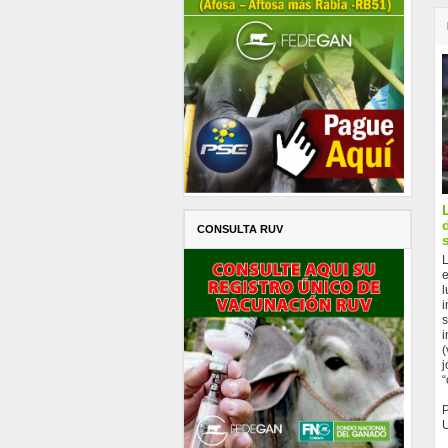
CONSULTA RUV
L
e
l
i
s
i
(
j
“