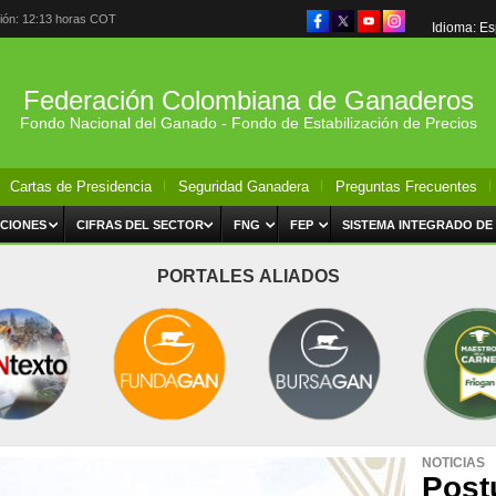
ción: 12:13 horas COT
Idioma: E
Federación Colombiana de Ganaderos
Fondo Nacional del Ganado - Fondo de Estabilización de Precios
Cartas de Presidencia
Seguridad Ganadera
Preguntas Frecuentes
CIONES
CIFRAS DEL SECTOR
FNG
FEP
SISTEMA INTEGRADO DE
PORTALES ALIADOS
NOTICIAS
Post