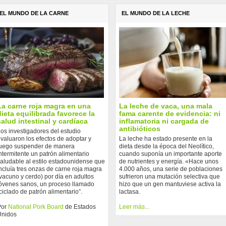
EL MUNDO DE LA CARNE
EL MUNDO DE LA LECHE
La carne roja magra en una
La leche de vaca, una mala
dieta equilibrada favorece la
fama carente de evidencia: ni
salud intestinal y cardíaca
inflamatoria ni cargada de
antibióticos
os investigadores del estudio
valuaron los efectos de adoptar y
La leche ha estado presente en la
uego suspender de manera
dieta desde la época del Neolítico,
ntermitente un patrón alimentario
cuando suponía un importante aporte
aludable al estilo estadounidense que
de nutrientes y energía. «Hace unos
ncluía tres onzas de carne roja magra
4.000 años, una serie de poblaciones
vacuno y cerdo) por día en adultos
sufrieron una mutación selectiva que
óvenes sanos, un proceso llamado
hizo que un gen mantuviese activa la
ciclado de patrón alimentario”.
lactasa.
Por
National Pork Board
de Estados
Leer más...
Unidos