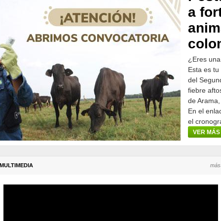
a for
anim
colo
¿Eres una
Esta es tu
del Segund
fiebre aft
de Arama,
En el enla
el cronogr
participar.
VER MÁS
MULTIMEDIA
más