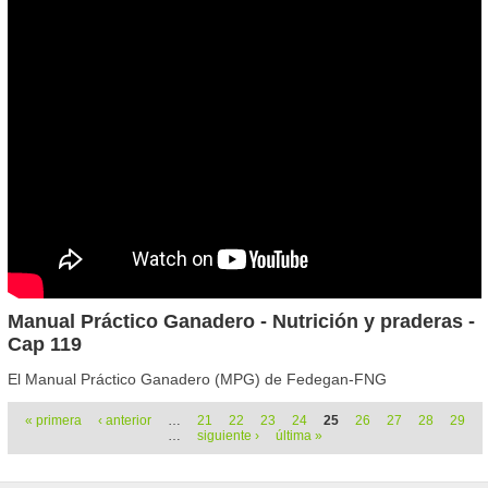
Manual Práctico Ganadero - Nutrición y praderas -
Cap 119
El Manual Práctico Ganadero (MPG) de Fedegan-FNG
Páginas
« primera
‹ anterior
…
21
22
23
24
25
26
27
28
29
…
siguiente ›
última »