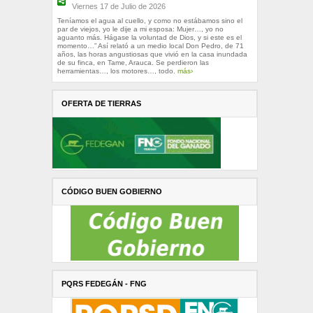
Viernes 17 de Julio de 2026
Teníamos el agua al cuello, y como no estábamos sino el
par de viejos, yo le dije a mi esposa: Mujer…, yo no
aguanto más. Hágase la voluntad de Dios, y si este es el
momento…” Así relató a un medio local Don Pedro, de 71
años, las horas angustiosas que vivió en la casa inundada
de su finca, en Tame, Arauca. Se perdieron las
herramientas…, los motores…, todo.
más›
OFERTA DE TIERRAS
CÓDIGO BUEN GOBIERNO
PQRS FEDEGÁN - FNG