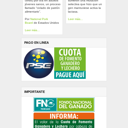
cerdo) por día en adultos
sufrieron una mutación
jóvenes sanos, un proceso
selectiva que hizo que un
llamado “ciclado de patrón
gen mantuviese activa la
alimentario”.
lactasa.
Por
National Pork
Leer más...
Board
de Estados Unidos
Leer más...
PAGO EN LINEA
IMPORTANTE