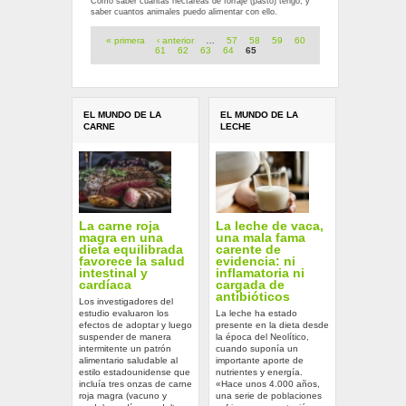
Cómo saber cuantas hectareas de forraje (pasto) tengo, y
saber cuantos animales puedo alimentar con ello.
Páginas
« primera
‹ anterior
…
57
58
59
60
61
62
63
64
65
EL MUNDO DE LA
EL MUNDO DE LA
CARNE
LECHE
La carne roja
La leche de vaca,
magra en una
una mala fama
dieta equilibrada
carente de
favorece la salud
evidencia: ni
intestinal y
inflamatoria ni
cardíaca
cargada de
antibióticos
Los investigadores del
estudio evaluaron los
La leche ha estado
efectos de adoptar y luego
presente en la dieta desde
suspender de manera
la época del Neolítico,
intermitente un patrón
cuando suponía un
alimentario saludable al
importante aporte de
estilo estadounidense que
nutrientes y energía.
incluía tres onzas de carne
«Hace unos 4.000 años,
roja magra (vacuno y
una serie de poblaciones