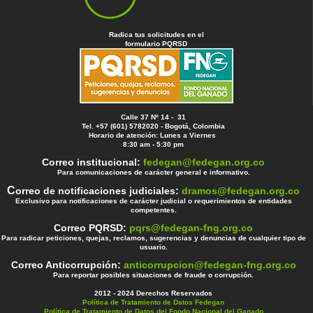
Radica tus solicitudes en el
formulario PQRSD
Calle 37 Nº 14 - 31
Tel. +57 (601) 5782020 - Bogotá, Colombia
Horario de atención: Lunes a Viernes
8:30 am - 5:30 pm
Correo institucional:
fedegan@fedegan.org.co
Para comunicaciones de carácter general e informativo.
C
orreo de notificaciones judiciales:
dramos@fedegan.org.co
Exclusivo para notificaciones de carácter judicial o requerimientos de entidades
competentes.
Correo PQRSD:
pqrs@fedegan-fng.org.co
Para radicar peticiones, quejas, reclamos, sugerencias y denuncias de cualquier tipo de
usuario.
Correo Anticorrupción:
anticorrupcion@fedegan-fng.org.co
Para reportar posibles situaciones de fraude o corrupción.
2012 - 2024 Derechos Reservados
Política de Tratamiento de Datos Fedegan
Política de Tratamiento de Datos del Fondo Nacional del Ganado