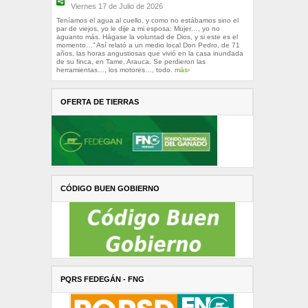
Viernes 17 de Julio de 2026
Teníamos el agua al cuello, y como no estábamos sino el
par de viejos, yo le dije a mi esposa: Mujer…, yo no
aguanto más. Hágase la voluntad de Dios, y si este es el
momento…” Así relató a un medio local Don Pedro, de 71
años, las horas angustiosas que vivió en la casa inundada
de su finca, en Tame, Arauca. Se perdieron las
herramientas…, los motores…, todo.
más›
OFERTA DE TIERRAS
CÓDIGO BUEN GOBIERNO
PQRS FEDEGÁN - FNG