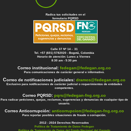
Radica tus solicitudes en el
formulario PQRSD
Calle 37 Nº 14 - 31
Tel. +57 (601) 5782020 - Bogotá, Colombia
Horario de atención: Lunes a Viernes
8:30 am - 5:30 pm
Correo institucional:
fedegan@fedegan.org.co
Para comunicaciones de carácter general e informativo.
C
orreo de notificaciones judiciales:
dramos@fedegan.org.co
Exclusivo para notificaciones de carácter judicial o requerimientos de entidades
competentes.
Correo PQRSD:
pqrs@fedegan-fng.org.co
Para radicar peticiones, quejas, reclamos, sugerencias y denuncias de cualquier tipo de
usuario.
Correo Anticorrupción:
anticorrupcion@fedegan-fng.org.co
Para reportar posibles situaciones de fraude o corrupción.
2012 - 2024 Derechos Reservados
Política de Tratamiento de Datos Fedegan
Política de Tratamiento de Datos del Fondo Nacional del Ganado