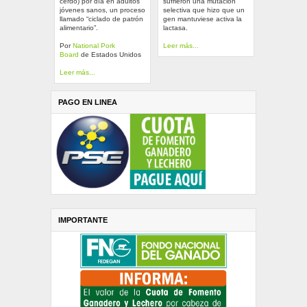
cerdo) por día en adultos
sufrieron una mutación
jóvenes sanos, un proceso
selectiva que hizo que un
llamado “ciclado de patrón
gen mantuviese activa la
alimentario”.
lactasa.
Por
National Pork
Leer más...
Board
de Estados Unidos
Leer más...
PAGO EN LINEA
IMPORTANTE