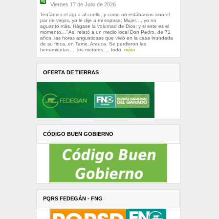
Viernes 17 de Julio de 2026
Teníamos el agua al cuello, y como no estábamos sino el
par de viejos, yo le dije a mi esposa: Mujer…, yo no
aguanto más. Hágase la voluntad de Dios, y si este es el
momento…” Así relató a un medio local Don Pedro, de 71
años, las horas angustiosas que vivió en la casa inundada
de su finca, en Tame, Arauca. Se perdieron las
herramientas…, los motores…, todo.
más›
OFERTA DE TIERRAS
CÓDIGO BUEN GOBIERNO
PQRS FEDEGÁN - FNG