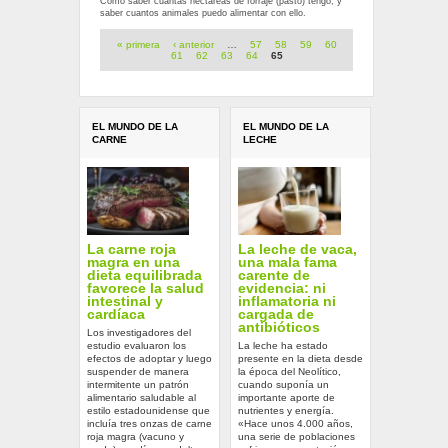
Cómo saber cuantas hectareas de forraje (pasto) tengo, y
saber cuantos animales puedo alimentar con ello.
Páginas
« primera
‹ anterior
…
57
58
59
60
61
62
63
64
65
EL MUNDO DE LA
EL MUNDO DE LA
CARNE
LECHE
La carne roja
La leche de vaca,
magra en una
una mala fama
dieta equilibrada
carente de
favorece la salud
evidencia: ni
intestinal y
inflamatoria ni
cardíaca
cargada de
antibióticos
Los investigadores del
estudio evaluaron los
La leche ha estado
efectos de adoptar y luego
presente en la dieta desde
suspender de manera
la época del Neolítico,
intermitente un patrón
cuando suponía un
alimentario saludable al
importante aporte de
estilo estadounidense que
nutrientes y energía.
incluía tres onzas de carne
«Hace unos 4.000 años,
roja magra (vacuno y
una serie de poblaciones