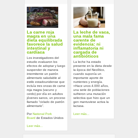
La carne roja
La leche de vaca,
magra en una
una mala fama
dieta equilibrada
carente de
favorece la salud
evidencia: ni
intestinal y
inflamatoria ni
cardíaca
cargada de
antibióticos
Los investigadores del
estudio evaluaron los
La leche ha estado
efectos de adoptar y luego
presente en la dieta desde
suspender de manera
la época del Neolítico,
intermitente un patrón
cuando suponía un
alimentario saludable al
importante aporte de
estilo estadounidense que
nutrientes y energía.
incluía tres onzas de carne
«Hace unos 4.000 años,
roja magra (vacuno y
una serie de poblaciones
cerdo) por día en adultos
sufrieron una mutación
jóvenes sanos, un proceso
selectiva que hizo que un
llamado “ciclado de patrón
gen mantuviese activa la
alimentario”.
lactasa.
Por
National Pork
Leer más...
Board
de Estados Unidos
Leer más...