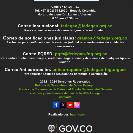
Calle 37 Nº 14 - 31
Tel. +57 (601) 5782020 - Bogotá, Colombia
Horario de atención: Lunes a Viernes
8:30 am - 5:30 pm
Correo institucional:
fedegan@fedegan.org.co
Para comunicaciones de carácter general e informativo.
C
orreo de notificaciones judiciales:
dramos@fedegan.org.co
Exclusivo para notificaciones de carácter judicial o requerimientos de entidades
competentes.
Correo PQRSD:
pqrs@fedegan-fng.org.co
Para radicar peticiones, quejas, reclamos, sugerencias y denuncias de cualquier tipo de
usuario.
Correo Anticorrupción:
anticorrupcion@fedegan-fng.org.co
Para reportar posibles situaciones de fraude o corrupción.
2012 - 2024 Derechos Reservados
Política de Tratamiento de Datos Fedegan
Política de Tratamiento de Datos del Fondo Nacional del Ganado
Términos y condiciones de uso de la Web Fedegán
Contacto
Realizado por:
Interlat.co