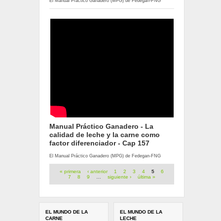
El Manual Práctico Ganadero (MPG) de Fedegan-FNG
Manual Práctico Ganadero - La
calidad de leche y la carne como
factor diferenciador - Cap 157
El Manual Práctico Ganadero (MPG) de Fedegan-FNG
Páginas
« primera
‹ anterior
1
2
3
4
5
6
7
8
9
…
siguiente ›
última »
EL MUNDO DE LA
EL MUNDO DE LA
CARNE
LECHE