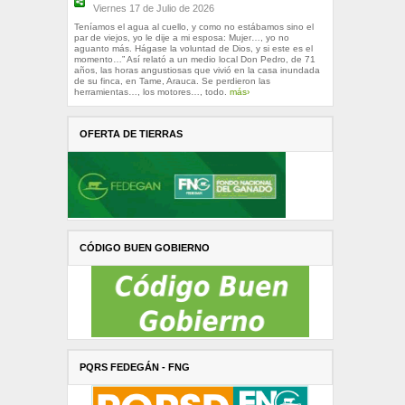
Viernes 17 de Julio de 2026
Teníamos el agua al cuello, y como no estábamos sino el
par de viejos, yo le dije a mi esposa: Mujer…, yo no
aguanto más. Hágase la voluntad de Dios, y si este es el
momento…” Así relató a un medio local Don Pedro, de 71
años, las horas angustiosas que vivió en la casa inundada
de su finca, en Tame, Arauca. Se perdieron las
herramientas…, los motores…, todo.
más›
OFERTA DE TIERRAS
CÓDIGO BUEN GOBIERNO
PQRS FEDEGÁN - FNG