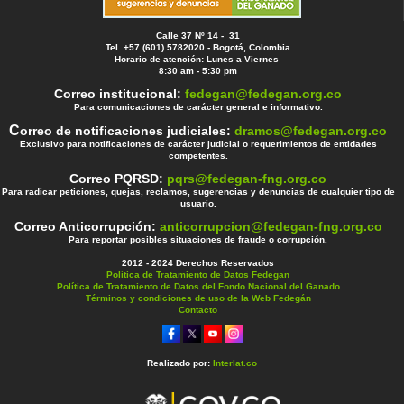
Calle 37 Nº 14 - 31
Tel. +57 (601) 5782020 - Bogotá, Colombia
Horario de atención: Lunes a Viernes
8:30 am - 5:30 pm
Correo institucional:
fedegan@fedegan.org.co
Para comunicaciones de carácter general e informativo.
C
orreo de notificaciones judiciales:
dramos@fedegan.org.co
Exclusivo para notificaciones de carácter judicial o requerimientos de entidades
competentes.
Correo PQRSD:
pqrs@fedegan-fng.org.co
Para radicar peticiones, quejas, reclamos, sugerencias y denuncias de cualquier tipo de
usuario.
Correo Anticorrupción:
anticorrupcion@fedegan-fng.org.co
Para reportar posibles situaciones de fraude o corrupción.
2012 - 2024 Derechos Reservados
Política de Tratamiento de Datos Fedegan
Política de Tratamiento de Datos del Fondo Nacional del Ganado
Términos y condiciones de uso de la Web Fedegán
Contacto
Realizado por:
Interlat.co