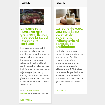
CARNE
LECHE
La carne roja
La leche de vaca,
magra en una
una mala fama
dieta equilibrada
carente de
favorece la salud
evidencia: ni
intestinal y
inflamatoria ni
cardíaca
cargada de
antibióticos
Los investigadores del
estudio evaluaron los
La leche ha estado
efectos de adoptar y luego
presente en la dieta desde
suspender de manera
la época del Neolítico,
intermitente un patrón
cuando suponía un
alimentario saludable al
importante aporte de
estilo estadounidense que
nutrientes y energía.
incluía tres onzas de carne
«Hace unos 4.000 años,
roja magra (vacuno y
una serie de poblaciones
cerdo) por día en adultos
sufrieron una mutación
jóvenes sanos, un proceso
selectiva que hizo que un
llamado “ciclado de patrón
gen mantuviese activa la
alimentario”.
lactasa.
Por
National Pork
Leer más...
Board
de Estados Unidos
Leer más...