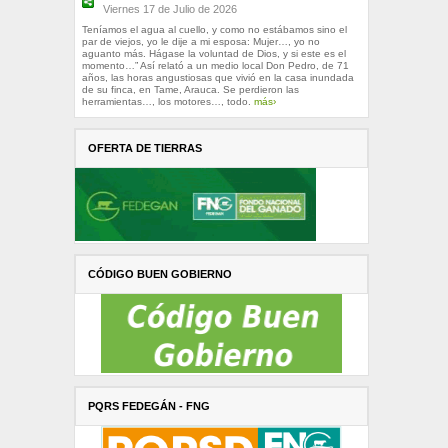
Viernes 17 de Julio de 2026
Teníamos el agua al cuello, y como no estábamos sino el
par de viejos, yo le dije a mi esposa: Mujer…, yo no
aguanto más. Hágase la voluntad de Dios, y si este es el
momento…” Así relató a un medio local Don Pedro, de 71
años, las horas angustiosas que vivió en la casa inundada
de su finca, en Tame, Arauca. Se perdieron las
herramientas…, los motores…, todo.
más›
OFERTA DE TIERRAS
CÓDIGO BUEN GOBIERNO
PQRS FEDEGÁN - FNG