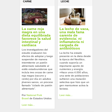
CARNE
LECHE
La carne roja
La leche de vaca,
magra en una
una mala fama
dieta equilibrada
carente de
favorece la salud
evidencia: ni
intestinal y
inflamatoria ni
cardíaca
cargada de
antibióticos
Los investigadores del
estudio evaluaron los
La leche ha estado
efectos de adoptar y luego
presente en la dieta desde
suspender de manera
la época del Neolítico,
intermitente un patrón
cuando suponía un
alimentario saludable al
importante aporte de
estilo estadounidense que
nutrientes y energía.
incluía tres onzas de carne
«Hace unos 4.000 años,
roja magra (vacuno y
una serie de poblaciones
cerdo) por día en adultos
sufrieron una mutación
jóvenes sanos, un proceso
selectiva que hizo que un
llamado “ciclado de patrón
gen mantuviese activa la
alimentario”.
lactasa.
Por
National Pork
Leer más...
Board
de Estados Unidos
Leer más...