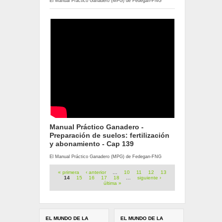
El Manual Práctico Ganadero (MPG) de Fedegan-FNG
Manual Práctico Ganadero -
Preparación de suelos: fertilización
y abonamiento - Cap 139
El Manual Práctico Ganadero (MPG) de Fedegan-FNG
Páginas
« primera
‹ anterior
…
10
11
12
13
14
15
16
17
18
…
siguiente ›
última »
EL MUNDO DE LA
EL MUNDO DE LA