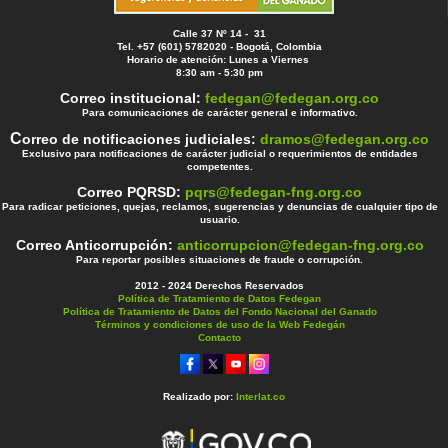
Calle 37 Nº 14 - 31
Tel. +57 (601) 5782020 - Bogotá, Colombia
Horario de atención: Lunes a Viernes
8:30 am - 5:30 pm
Correo institucional:
fedegan@fedegan.org.co
Para comunicaciones de carácter general e informativo.
C
orreo de notificaciones judiciales:
dramos@fedegan.org.co
Exclusivo para notificaciones de carácter judicial o requerimientos de entidades
competentes.
Correo PQRSD:
pqrs@fedegan-fng.org.co
Para radicar peticiones, quejas, reclamos, sugerencias y denuncias de cualquier tipo de
usuario.
Correo Anticorrupción:
anticorrupcion@fedegan-fng.org.co
Para reportar posibles situaciones de fraude o corrupción.
2012 - 2024 Derechos Reservados
Política de Tratamiento de Datos Fedegan
Política de Tratamiento de Datos del Fondo Nacional del Ganado
Términos y condiciones de uso de la Web Fedegán
Contacto
Realizado por:
Interlat.co