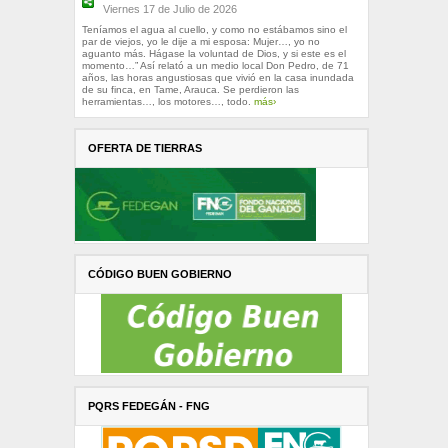
Viernes 17 de Julio de 2026
Teníamos el agua al cuello, y como no estábamos sino el
par de viejos, yo le dije a mi esposa: Mujer…, yo no
aguanto más. Hágase la voluntad de Dios, y si este es el
momento…” Así relató a un medio local Don Pedro, de 71
años, las horas angustiosas que vivió en la casa inundada
de su finca, en Tame, Arauca. Se perdieron las
herramientas…, los motores…, todo.
más›
OFERTA DE TIERRAS
CÓDIGO BUEN GOBIERNO
PQRS FEDEGÁN - FNG