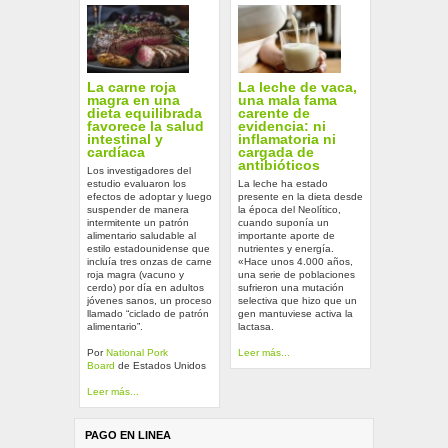
La carne roja
La leche de vaca,
magra en una
una mala fama
dieta equilibrada
carente de
favorece la salud
evidencia: ni
intestinal y
inflamatoria ni
cardíaca
cargada de
antibióticos
Los investigadores del
estudio evaluaron los
La leche ha estado
efectos de adoptar y luego
presente en la dieta desde
suspender de manera
la época del Neolítico,
intermitente un patrón
cuando suponía un
alimentario saludable al
importante aporte de
estilo estadounidense que
nutrientes y energía.
incluía tres onzas de carne
«Hace unos 4.000 años,
roja magra (vacuno y
una serie de poblaciones
cerdo) por día en adultos
sufrieron una mutación
jóvenes sanos, un proceso
selectiva que hizo que un
llamado “ciclado de patrón
gen mantuviese activa la
alimentario”.
lactasa.
Por
National Pork
Leer más...
Board
de Estados Unidos
Leer más...
PAGO EN LINEA