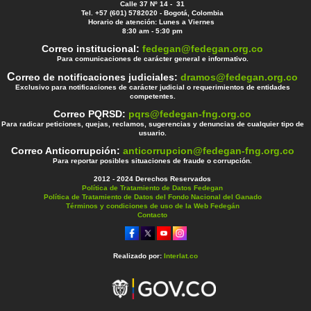
Calle 37 Nº 14 - 31
Tel. +57 (601) 5782020 - Bogotá, Colombia
Horario de atención: Lunes a Viernes
8:30 am - 5:30 pm
Correo institucional:
fedegan@fedegan.org.co
Para comunicaciones de carácter general e informativo.
C
orreo de notificaciones judiciales:
dramos@fedegan.org.co
Exclusivo para notificaciones de carácter judicial o requerimientos de entidades
competentes.
Correo PQRSD:
pqrs@fedegan-fng.org.co
Para radicar peticiones, quejas, reclamos, sugerencias y denuncias de cualquier tipo de
usuario.
Correo Anticorrupción:
anticorrupcion@fedegan-fng.org.co
Para reportar posibles situaciones de fraude o corrupción.
2012 - 2024 Derechos Reservados
Política de Tratamiento de Datos Fedegan
Política de Tratamiento de Datos del Fondo Nacional del Ganado
Términos y condiciones de uso de la Web Fedegán
Contacto
Realizado por:
Interlat.co