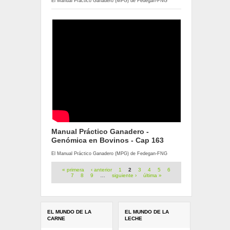
El Manual Práctico Ganadero (MPG) de Fedegan-FNG
Manual Práctico Ganadero -
Genómica en Bovinos - Cap 163
El Manual Práctico Ganadero (MPG) de Fedegan-FNG
Páginas
« primera
‹ anterior
1
2
3
4
5
6
7
8
9
…
siguiente ›
última »
EL MUNDO DE LA
EL MUNDO DE LA
CARNE
LECHE