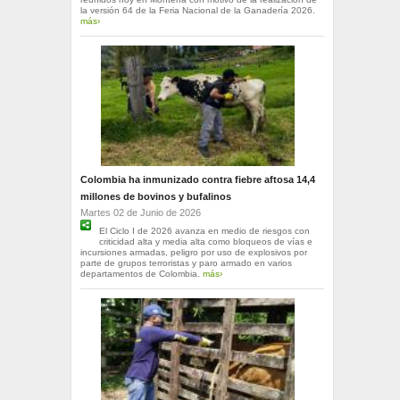
la versión 64 de la Feria Nacional de la Ganadería 2026.
más›
Colombia ha inmunizado contra fiebre aftosa 14,4
millones de bovinos y bufalinos
Martes 02 de Junio de 2026
El Ciclo I de 2026 avanza en medio de riesgos con
criticidad alta y media alta como bloqueos de vías e
incursiones armadas, peligro por uso de explosivos por
parte de grupos terroristas y paro armado en varios
departamentos de Colombia.
más›