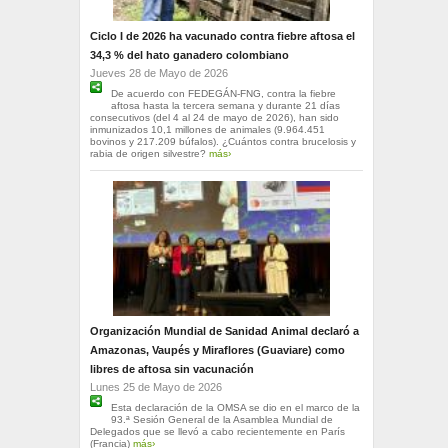
Ciclo I de 2026 ha vacunado contra fiebre aftosa el
34,3 % del hato ganadero colombiano
Jueves 28 de Mayo de 2026
De acuerdo con FEDEGÁN-FNG, contra la fiebre
aftosa hasta la tercera semana y durante 21 días
consecutivos (del 4 al 24 de mayo de 2026), han sido
inmunizados 10,1 millones de animales (9.964.451
bovinos y 217.209 búfalos). ¿Cuántos contra brucelosis y
rabia de origen silvestre?
más›
Organización Mundial de Sanidad Animal declaró a
Amazonas, Vaupés y Miraflores (Guaviare) como
libres de aftosa sin vacunación
Lunes 25 de Mayo de 2026
Esta declaración de la OMSA se dio en el marco de la
93.ª Sesión General de la Asamblea Mundial de
Delegados que se llevó a cabo recientemente en París
(Francia)
más›