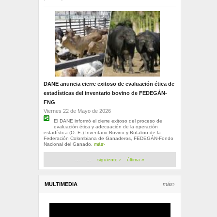
DANE anuncia cierre exitoso de evaluación ética de
estadísticas del inventario bovino de FEDEGÁN-
FNG
Viernes 22 de Mayo de 2026
El DANE informó el cierre exitoso del proceso de
evaluación ética y adecuación de la operación
estadística (O. E.) Inventario Bovino y Bufalino de la
Federación Colombiana de Ganaderos, FEDEGÁN-Fondo
Nacional del Ganado.
más›
Páginas
…
…
siguiente ›
última »
MULTIMEDIA
más›