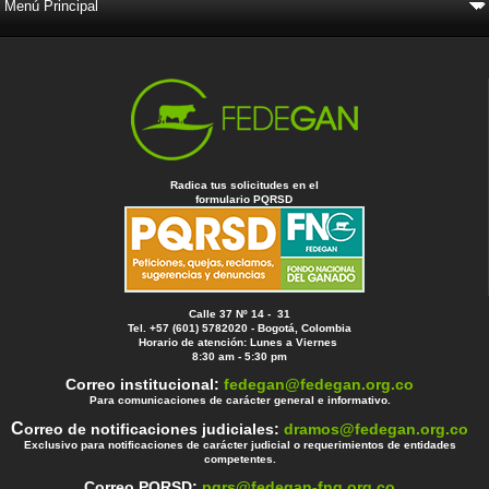
Radica tus solicitudes en el
formulario PQRSD
Calle 37 Nº 14 - 31
Tel. +57 (601) 5782020 - Bogotá, Colombia
Horario de atención: Lunes a Viernes
8:30 am - 5:30 pm
Correo institucional:
fedegan@fedegan.org.co
Para comunicaciones de carácter general e informativo.
C
orreo de notificaciones judiciales:
dramos@fedegan.org.co
Exclusivo para notificaciones de carácter judicial o requerimientos de entidades
competentes.
Correo PQRSD:
pqrs@fedegan-fng.org.co