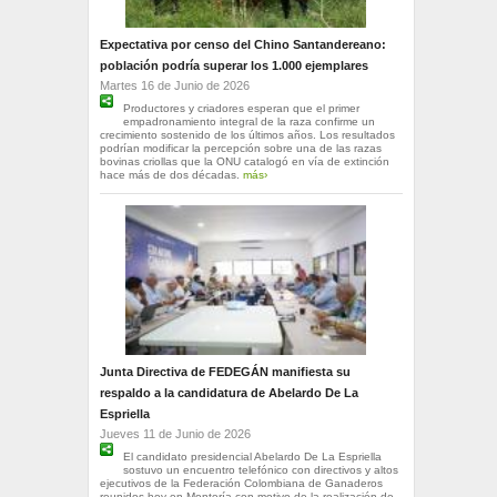
Expectativa por censo del Chino Santandereano:
población podría superar los 1.000 ejemplares
Martes 16 de Junio de 2026
Productores y criadores esperan que el primer
empadronamiento integral de la raza confirme un
crecimiento sostenido de los últimos años. Los resultados
podrían modificar la percepción sobre una de las razas
bovinas criollas que la ONU catalogó en vía de extinción
hace más de dos décadas.
más›
Junta Directiva de FEDEGÁN manifiesta su
respaldo a la candidatura de Abelardo De La
Espriella
Jueves 11 de Junio de 2026
El candidato presidencial Abelardo De La Espriella
sostuvo un encuentro telefónico con directivos y altos
ejecutivos de la Federación Colombiana de Ganaderos
reunidos hoy en Montería con motivo de la realización de