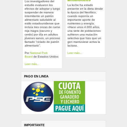
Los investigadores del
estudio evaluaron los
La leche ha estado
efectos de adoptar y luego
presente en la dieta desde
suspender de manera
la época del Neolítico,
intermitente un patrón
cuando suponía un
alimentario saludable al
importante aporte de
estilo estadounidense que
nutrientes y energía.
incluía tres onzas de carne
«Hace unos 4.000 años,
roja magra (vacuno y
una serie de poblaciones
cerdo) por día en adultos
sufrieron una mutación
jóvenes sanos, un proceso
selectiva que hizo que un
llamado “ciclado de patrón
gen mantuviese activa la
alimentario”.
lactasa.
Por
National Pork
Leer más...
Board
de Estados Unidos
Leer más...
PAGO EN LINEA
IMPORTANTE