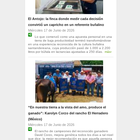
El Antojo: la finca donde medir cada decisión
convirtió un capricho en un referente bufalino
Miércoles 17 de Junio de 2026
Lo que comenzó como una apuesta personal en una
tierra de baja productividad terminó transformándose
en una experiencia reconocida de la cultura bufalina
santandereana, cuya producción pasó de 1.000 a 2.200
litros por búfala en lactancias ajustadas a 250 días.
más›
“En nuestra tierra a la vista del amo, produce el
ganado”: Karolyn Corzo del rancho El Herradero
(México)
Miércoles 17 de Junio de 2026
El rancho de campeones del reconocido ganadero
David Corzo, mejora genética todos los días a tal nivel
que dice: la mejor recomendación es que aquella persona