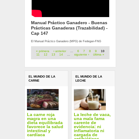
Manual Práctico Ganadero - Buenas
Prácticas Ganaderas (Trazabilidad) -
Cap 147
El Manual Práctico Ganadero (MPG) de Fedegan-FNG
Páginas
« primera
‹ anterior
…
6
7
8
9
10
11
12
13
14
…
siguiente ›
última »
EL MUNDO DE LA
EL MUNDO DE LA
CARNE
LECHE
La carne roja
La leche de vaca,
magra en una
una mala fama
dieta equilibrada
carente de
favorece la salud
evidencia: ni
intestinal y
inflamatoria ni
cardíaca
cargada de
antibióticos