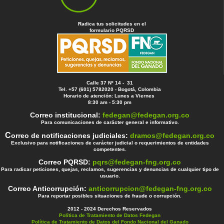
Radica tus solicitudes en el
formulario PQRSD
Calle 37 Nº 14 - 31
Tel. +57 (601) 5782020 - Bogotá, Colombia
Horario de atención: Lunes a Viernes
8:30 am - 5:30 pm
Correo institucional:
fedegan@fedegan.org.co
Para comunicaciones de carácter general e informativo.
C
orreo de notificaciones judiciales:
dramos@fedegan.org.co
Exclusivo para notificaciones de carácter judicial o requerimientos de entidades
competentes.
Correo PQRSD:
pqrs@fedegan-fng.org.co
Para radicar peticiones, quejas, reclamos, sugerencias y denuncias de cualquier tipo de
usuario.
Correo Anticorrupción:
anticorrupcion@fedegan-fng.org.co
Para reportar posibles situaciones de fraude o corrupción.
2012 - 2024 Derechos Reservados
Política de Tratamiento de Datos Fedegan
Política de Tratamiento de Datos del Fondo Nacional del Ganado