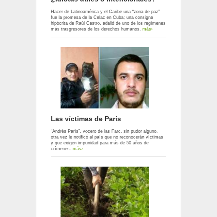
Hacer de Latinoamérica y el Caribe una “zona de paz”
fue la promesa de la Celac en Cuba; una consigna
hipócrita de Raúl Castro, adalid de uno de los regímenes
más trasgresores de los derechos humanos.
más›
Las víctimas de París
“Andrés París”, vocero de las Farc, sin pudor alguno,
otra vez le notificó al país que no reconocerán víctimas
y que exigen impunidad para más de 50 años de
crímenes.
más›