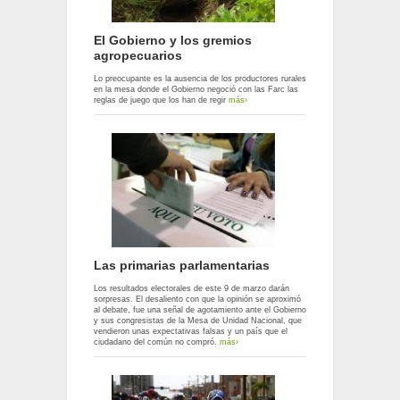
El Gobierno y los gremios
agropecuarios
Lo preocupante es la ausencia de los productores rurales
en la mesa donde el Gobierno negoció con las Farc las
reglas de juego que los han de regir
más›
Las primarias parlamentarias
Los resultados electorales de este 9 de marzo darán
sorpresas. El desaliento con que la opinión se aproximó
al debate, fue una señal de agotamiento ante el Gobierno
y sus congresistas de la Mesa de Unidad Nacional, que
vendieron unas expectativas falsas y un país que el
ciudadano del común no compró.
más›