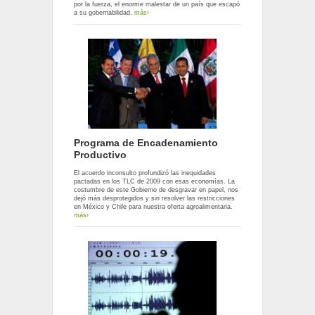
por la fuerza, el enorme malestar de un país que escapó
a su gobernabilidad.
más›
Programa de Encadenamiento
Productivo
El acuerdo inconsulto profundizó las inequidades
pactadas en los TLC de 2009 con esas economías. La
costumbre de este Gobierno de desgravar en papel, nos
dejó más desprotegidos y sin resolver las restricciones
en México y Chile para nuestra oferta agroalimentaria.
más›