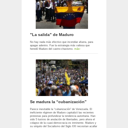
"La salida" de Maduro
No hay nada más efectivo que incendiar afuera, para
apagar adentro. Fue la estrategia más valiosa que
heredó Maduro del castro-chavismo.
más›
Se madura la “cubanización”
Parece inevitable la “cubanización” de Venezuela. El
ineficiente régimen de Maduro capitalizó las recientes
protestas para profundizar la tendencia autoritaria. Han
sido 5 lustros de anulación de libertades, pero ahora el
colapso de la cuasi-democracia es inminente. Maduro y
su séquito del Socialismo del Siglo XXI necesitan acallar