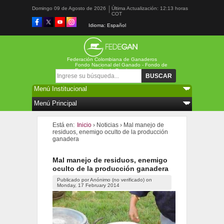
Domingo 09 de Agosto de 2026
Última Actualización: 12:13 horas
COT
Idioma: Español
Federación Colombiana de Ganaderos
Fondo Nacional del Ganado - Fondo de
Estabilización de Precios
Formulario de búsqueda
Buscar
Está en:
Inicio
›
Noticias
›
Mal manejo de
residuos, enemigo oculto de la producción
ganadera
Mal manejo de residuos, enemigo
oculto de la producción ganadera
Publicado por
Anónimo (no verificado)
on
Monday, 17 February 2014