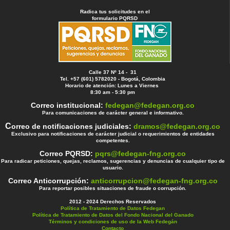
Radica tus solicitudes en el
formulario PQRSD
Calle 37 Nº 14 - 31
Tel. +57 (601) 5782020 - Bogotá, Colombia
Horario de atención: Lunes a Viernes
8:30 am - 5:30 pm
Correo institucional:
fedegan@fedegan.org.co
Para comunicaciones de carácter general e informativo.
C
orreo de notificaciones judiciales:
dramos@fedegan.org.co
Exclusivo para notificaciones de carácter judicial o requerimientos de entidades
competentes.
Correo PQRSD:
pqrs@fedegan-fng.org.co
Para radicar peticiones, quejas, reclamos, sugerencias y denuncias de cualquier tipo de
usuario.
Correo Anticorrupción:
anticorrupcion@fedegan-fng.org.co
Para reportar posibles situaciones de fraude o corrupción.
2012 - 2024 Derechos Reservados
Política de Tratamiento de Datos Fedegan
Política de Tratamiento de Datos del Fondo Nacional del Ganado
Términos y condiciones de uso de la Web Fedegán
Contacto