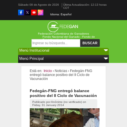
Sábado 08 de Agosto de 2026
Última Actualización: 12:13 horas
COT
Idioma: Español
Federación Colombiana de Ganaderos
Fondo Nacional del Ganado - Fondo de
Estabilización de Precios
Formulario de búsqueda
Buscar
Está en:
Inicio
›
Noticias
›
Fedegán-FNG
entregó balance positivo del II Ciclo de
Vacunación
Fedegán-FNG entregó balance
positivo del II Ciclo de Vacunación
Publicado por
Anónimo (no verificado)
on
Friday, 31 January 2014