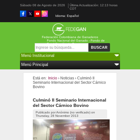
Sábado 08 de Agosto de 2026
Última Actualización: 12:13 horas
COT
Idioma: Español
Federación Colombiana de Ganaderos
Fondo Nacional del Ganado - Fondo de
Estabilización de Precios
Formulario de búsqueda
Buscar
Está en:
Inicio
›
Noticias
›
Culminó II
Seminario Internacional del Sector Cárnico
Bovino
Culminó II Seminario Internacional
del Sector Cárnico Bovino
Publicado por
Anónimo (no verificado)
on
Thursday, 28 November 2013