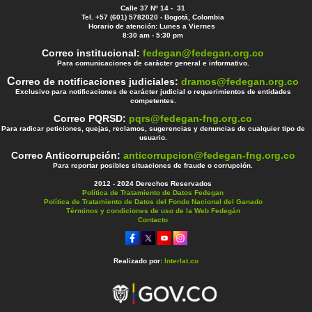
Calle 37 Nº 14 - 31
Tel. +57 (601) 5782020 - Bogotá, Colombia
Horario de atención: Lunes a Viernes
8:30 am - 5:30 pm
Correo institucional:
fedegan@fedegan.org.co
Para comunicaciones de carácter general e informativo.
C
orreo de notificaciones judiciales:
dramos@fedegan.org.co
Exclusivo para notificaciones de carácter judicial o requerimientos de entidades
competentes.
Correo PQRSD:
pqrs@fedegan-fng.org.co
Para radicar peticiones, quejas, reclamos, sugerencias y denuncias de cualquier tipo de
usuario.
Correo Anticorrupción:
anticorrupcion@fedegan-fng.org.co
Para reportar posibles situaciones de fraude o corrupción.
2012 - 2024 Derechos Reservados
Política de Tratamiento de Datos Fedegan
Política de Tratamiento de Datos del Fondo Nacional del Ganado
Términos y condiciones de uso de la Web Fedegán
Contacto
Realizado por:
Interlat.co