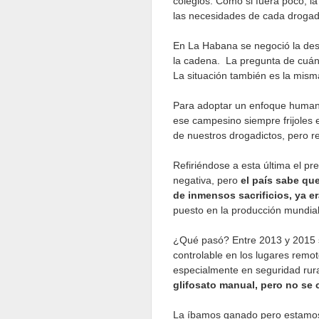
colegios. Como si fuera poco, la 
las necesidades de cada drogadict
En La Habana se negoció la desp
la cadena. La pregunta de cuánt
La situación también es la mism
Para adoptar un enfoque humano 
ese campesino siempre frijoles e
de nuestros drogadictos, pero re
Refiriéndose a esta última el p
negativa, pero
el país sabe qu
de inmensos sacrificios, ya er
puesto en la producción mundial
¿Qué pasó? Entre 2013 y 2015 se
controlable en los lugares remot
especialmente en seguridad rur
glifosato manual, pero no se 
La íbamos ganado pero estamos