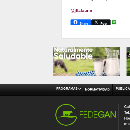
@jflafaurie
Share
Post
PROGRAMAS
PUBLICA
NORMATIVIDAD
Cal
Tel
Hor
8:3