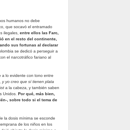
chos humanos no debe
ico, que socavó el entramado
s ilegales,
entre ellos las Farc,
ó en el resto del continente,
ando sus fortunas al declarar
lombia se dedicó a perseguir a
on el narcotráfico fariano al
e a lo evidente con tono entre
 y yo creo que sí tienen plata
st
a la cabeza, y también saben
os Unidos.
Por qué, más bien,
én-, sobre todo si el tema de
 de la dosis mínima se esconde
temprana de los niños en los