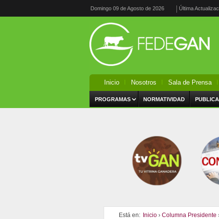
Domingo 09 de Agosto de 2026
Última Actualiza
Inicio
Nosotros
Sala de Prensa
PROGRAMAS
NORMATIVIDAD
PUBLICA
Está en:
Inicio
›
Columna Presidente