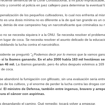
reciente sentencia de la Corte Constitucional, a mi juicio impracticable
o y convirtió al policía en juez callejero para determinar la eventual fa
enalización de los pequeños cultivadores, lo cual nos enfrenta al mis
o es una dosis mínima no es diferente a la de qué tan grande es un c
a; detrás de ese campesino hay un narcotraficante que criminaliza su 
no se necesita siquiera ir a la ONU. Se necesita resolver el problem
n lugar de coca. Se necesita resolver el asunto delicado de la educaci
doblando la lucha contra el narcotráfico.
residente se preguntó
“¿Podemos decir por lo menos que la vamos gan
e sí la íbamos ganando. En el año 2000 había 163 mil hectáreas 
an 46 mil.
La íbamos ganando, pero 4o años después volvimos a 169 m
 de coca.
 abandonó la fumigación con glifosato, sin una evaluación seria entre
os de los cultivos, y el enorme de perder la lucha contra las drogas c
al.
El ministro de Defensa, también entre ingenuo, bravero y arrepe
cura el cáncer con aspirinas.
 desandando el camino. Qué remedio; tocará volver a empezar.