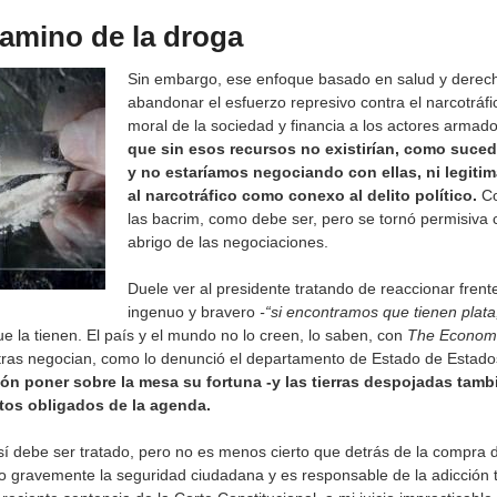
amino de la droga
Sin embargo, ese enfoque basado en salud y dere
abandonar el esfuerzo represivo contra el narcotráf
moral de la sociedad y financia a los actores armado
que sin esos recursos no existirían, como sucedi
y no estaríamos negociando con ellas, ni legitim
al narcotráfico como conexo al delito político.
Co
las bacrim, como debe ser, pero se tornó permisiva c
abrigo de las negociaciones.
Duele ver al presidente tratando de reaccionar frent
ingenuo y bravero
-“si encontramos que tienen plata,
ue la tienen. El país y el mundo no lo creen, lo saben, con
The Economi
ras negocian, como lo denunció el departamento de Estado de Estad
ón poner sobre la mesa su fortuna -y las tierras despojadas tambi
ntos obligados de la agenda.
sí debe ser tratado, pero no es menos cierto que detrás de la compra
do gravemente la seguridad ciudadana y es responsable de la adicción 