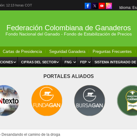
ción: 12:13 horas COT
Idioma: E
Federación Colombiana de Ganaderos
Fondo Nacional del Ganado - Fondo de Estabilización de Precios
Cartas de Presidencia
Seguridad Ganadera
Preguntas Frecuentes
CIONES
CIFRAS DEL SECTOR
FNG
FEP
SISTEMA INTEGRADO DE
PORTALES ALIADOS
›
Desandando el camino de la droga