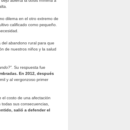
, dejó abierta la dosis mínima a
lta.
mo dilema en el otro extremo de
ultivo calificado como pequeño.
necesidad.
a del abandono rural para que
ón de nuestros niños y la salud
ando?”.
Su respuesta fue
sembradas. En 2012, después
il y al vergonzoso primer
 el costo de una afectación
on todas sus consecuencias,
ntido, salió a defender el