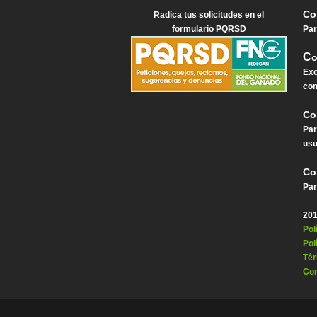
Co
Radica tus solicitudes en el
formulario PQRSD
Par
C
o
Exc
com
Co
Par
usu
Co
Par
201
Pol
Pol
Tér
Con