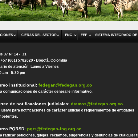
CIONES
CIFRAS DEL SECTOR
FNG
FEP
SISTEMA INTEGRADO DE
le 37 Nº 14 - 31
. +57 (601) 5782020 - Bogotá, Colombia
ario de atención: Lunes a Viernes
0 am - 5:30 pm
rreo institucional:
fedegan@fedegan.org.co
a comunicaciones de carácter general e informativo.
rreo de notificaciones judiciales:
dramos@fedegan.org.co
lusivo para notificaciones de carácter judicial o requerimientos de entidades
petentes.
rreo PQRSD:
pqrs@fedegan-fng.org.co
a radicar peticiones, quejas, reclamos, sugerencias y denuncias de cualquier t