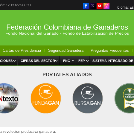
ción: 12:13 horas COT
Idioma: E
Federación Colombiana de Ganaderos
Fondo Nacional del Ganado - Fondo de Estabilización de Precios
Cartas de Presidencia
Seguridad Ganadera
Preguntas Frecuentes
CIONES
CIFRAS DEL SECTOR
FNG
FEP
SISTEMA INTEGRADO DE
PORTALES ALIADOS
a revolución productiva ganadera.