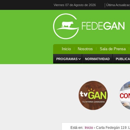
Viernes 07 de Agosto de 2026
Última Actualiza
Inicio
Nosotros
Sala de Prensa
PROGRAMAS
NORMATIVIDAD
PUBLICA
Está en:
Inicio
› Carta Fedegán 119: L