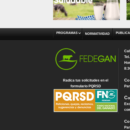
PROGRAMAS
PUBLICA
NORMATIVIDAD
Cal
Tel
Hor
8:3
Co
Radica tus solicitudes en el
formulario PQRSD
Par
C
o
Exc
com
Co
Par