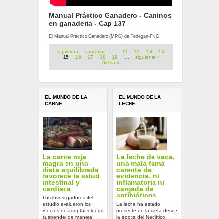
Manual Práctico Ganadero - Caninos
en ganadería - Cap 137
El Manual Práctico Ganadero (MPG) de Fedegan-FNG
Páginas
« primera
‹ anterior
…
11
12
13
14
15
16
17
18
19
…
siguiente ›
última »
EL MUNDO DE LA
EL MUNDO DE LA
CARNE
LECHE
La carne roja
La leche de vaca,
magra en una
una mala fama
dieta equilibrada
carente de
favorece la salud
evidencia: ni
intestinal y
inflamatoria ni
cardíaca
cargada de
antibióticos
Los investigadores del
estudio evaluaron los
La leche ha estado
efectos de adoptar y luego
presente en la dieta desde
suspender de manera
la época del Neolítico,