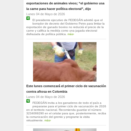
exportaciones de animales vivos; “el gobierno usa
la carne para hacer política electoral”, dijo
Lunes 04 de Mayo de 2026
El presidente ejecutivo de FEDEGÁN advirtió que el
borrador de decreto del Gobierno Petro para limitar la
exportación de ganado bovino no reducirá el precio de la
carne y califica la medida como una jugada electoral
disfrazada de política pública.
más›
Este lunes comenzará el primer ciclo de vacunación
contra aftosa en Colombia
Lunes 04 de Mayo de 2026
FEDEGÁN invita a los ganaderos de todo el país a
prepararse para el primer ciclo de vacunación de 2026
en el territorio nacional. Recomienda guardar el número
3234069290 en el celular para que, posteriormente, reciba
la comunicación del gremio y programe la visita
virtualmente.
más›