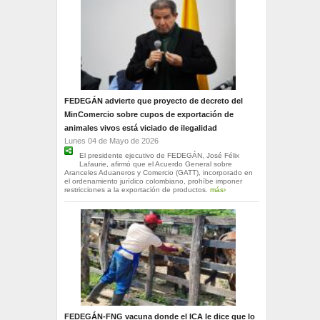
FEDEGÁN advierte que proyecto de decreto del
MinComercio sobre cupos de exportación de
animales vivos está viciado de ilegalidad
Lunes 04 de Mayo de 2026
El presidente ejecutivo de FEDEGÁN, José Félix
Lafaurie, afirmó que el Acuerdo General sobre
Aranceles Aduaneros y Comercio (GATT), incorporado en
el ordenamiento jurídico colombiano, prohíbe imponer
restricciones a la exportación de productos.
más›
FEDEGÁN-FNG vacuna donde el ICA le dice que lo