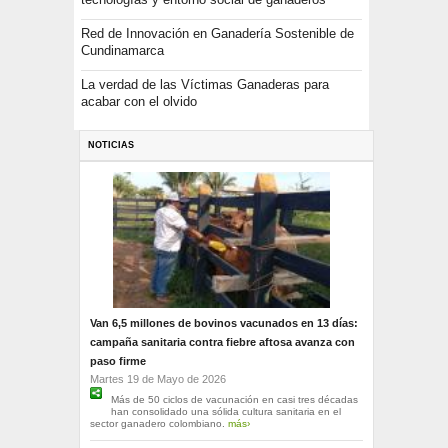
Red de Innovación en Ganadería Sostenible de
Cundinamarca
La verdad de las Víctimas Ganaderas para
acabar con el olvido
NOTICIAS
Van 6,5 millones de bovinos vacunados en 13 días:
campaña sanitaria contra fiebre aftosa avanza con
paso firme
Martes 19 de Mayo de 2026
Más de 50 ciclos de vacunación en casi tres décadas
han consolidado una sólida cultura sanitaria en el
sector ganadero colombiano.
más›