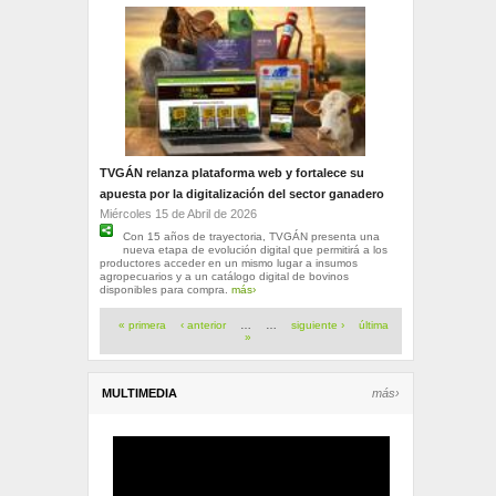
TVGÁN relanza plataforma web y fortalece su
apuesta por la digitalización del sector ganadero
Miércoles 15 de Abril de 2026
Con 15 años de trayectoria, TVGÁN presenta una
nueva etapa de evolución digital que permitirá a los
productores acceder en un mismo lugar a insumos
agropecuarios y a un catálogo digital de bovinos
disponibles para compra.
más›
Páginas
« primera
‹ anterior
…
…
siguiente ›
última
»
MULTIMEDIA
más›