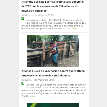
Arranque del ciclo I contra fiebre aftosa superó al
de 2025 con la vacunación de 2,8 millones de
bovinos y bufalinos
Martes 12 de Mayo de 2026
En solo siete días, FEDEGÁN-FNG vacunó más de
2,8 millones (2.870.000) bovinos y búfalos a lo largo y
ancho del territorio nacional, cifra que equivale al 9,6 %
del total de esta población animal en el país.
más›
Arrancó I Ciclo de Vacunación contra fiebre aftosa,
brucelosis y rabia bovina en Colombia
Jueves 07 de Mayo de 2026
El ciclo I de vacunación de 2026 inició esta semana y
se extenderá hasta el 23 de junio. Es la defensa del
estatus sanitario que ostenta Colombia desde el año 2020
por parte de la Organización Mundial de Sanidad Animal,
OMSA.
más›