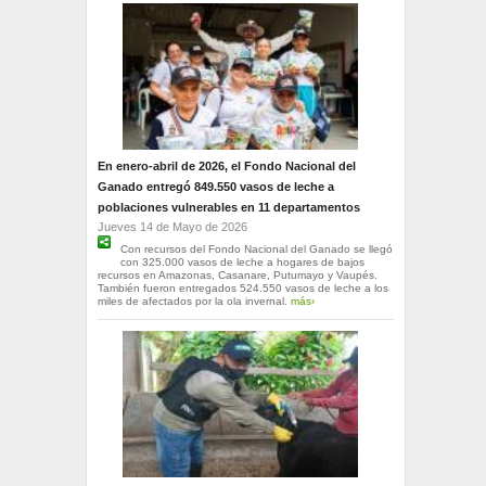
En enero-abril de 2026, el Fondo Nacional del
Ganado entregó 849.550 vasos de leche a
poblaciones vulnerables en 11 departamentos
Jueves 14 de Mayo de 2026
Con recursos del Fondo Nacional del Ganado se llegó
con 325.000 vasos de leche a hogares de bajos
recursos en Amazonas, Casanare, Putumayo y Vaupés.
También fueron entregados 524.550 vasos de leche a los
miles de afectados por la ola invernal.
más›