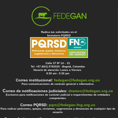
Radica tus solicitudes en el
formulario PQRSD
Calle 37 Nº 14 - 31
Tel. +57 (601) 5782020 - Bogotá, Colombia
Horario de atención: Lunes a Viernes
8:30 am - 5:30 pm
Correo institucional:
fedegan@fedegan.org.co
Para comunicaciones de carácter general e informativo.
C
orreo de notificaciones judiciales:
dramos@fedegan.org.co
Exclusivo para notificaciones de carácter judicial o requerimientos de entidades
competentes.
Correo PQRSD:
pqrs@fedegan-fng.org.co
Para radicar peticiones, quejas, reclamos, sugerencias y denuncias de cualquier tipo de
usuario.