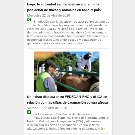
haga: la autoridad sanitaria envía al gremio la
población de fincas y animales en todo el país
Miércoles 22 de Abril de 2026
En relación con la alocución de ayer del presidente de
la República, vale la pena recordar que el presidente
ejecutivo de FEDEGÁN, José Félix Lafaurie Rivera, ha
denunciado desde hace ya varios años cómo los grupos
terroristas y narcotraficantes han buscado “blanquear” sus
economías ilícitas tumbando bosque y estableciendo
ganado a través de intermediarios.
más›
No existe disputa entre FEDEGÁN-FNG y el ICA en
relación con las cifras de vacunación contra aftosa
Viernes 17 de Abril de 2026
La Federación Colombiana de Ganaderos
(FEDEGÁN) aclaró que NO existe una disputa entre el
Instituto Colombiano Agropecuario (ICA) y el gremio en
relación con las cifras de vacunación contra la fiebre
aftosa, como lo insinuó hoy un informe de prensa.
más›