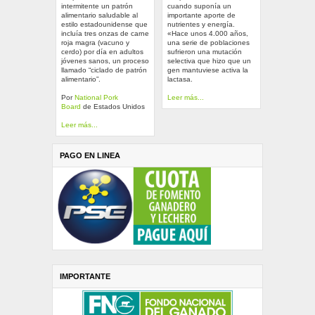
intermitente un patrón
cuando suponía un
alimentario saludable al
importante aporte de
estilo estadounidense que
nutrientes y energía.
incluía tres onzas de carne
«Hace unos 4.000 años,
roja magra (vacuno y
una serie de poblaciones
cerdo) por día en adultos
sufrieron una mutación
jóvenes sanos, un proceso
selectiva que hizo que un
llamado “ciclado de patrón
gen mantuviese activa la
alimentario”.
lactasa.
Por
National Pork
Leer más...
Board
de Estados Unidos
Leer más...
PAGO EN LINEA
IMPORTANTE